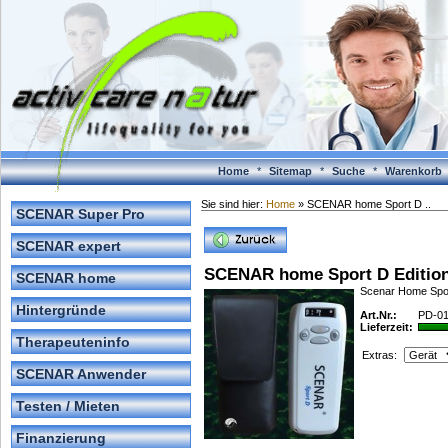
Home
*
Sitemap
*
Suche
*
Warenkorb
Sie sind hier:
Home
» SCENAR home Sport D ..
SCENAR Super Pro
SCENAR expert
SCENAR home Sport D Editio
SCENAR home
Scenar Home Sport
Hintergründe
Art.Nr.:
PD-0
Lieferzeit:
Therapeuteninfo
Extras:
SCENAR Anwender
Testen / Mieten
Finanzierung