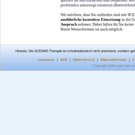
speziell für den einfachen und bequemen Sofor
problemlos unterwegs einsetzen (Batteriebetr
Wir möchten, dass Sie zufrieden sind mit SC
ausführliche kostenlose Einweisung
in die 
Anspruch
nehmen. Dabei fallen für Sie keine
Ihrem Wunschtermin ist auch möglich.
Hinweis: Die SCENAR-Therapie ist schulmedizinisch nicht anerkannt, sondern geh
Impressum
|
AGB
|
Widerrufsrecht
|
Widerrufsformular
|
D
Copyright 2026 activ Care G