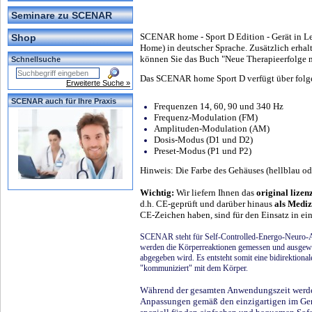
Seminare zu SCENAR
SCENAR home - Sport D Edition - Gerät in Le
Shop
Home) in deutscher Sprache. Zusätzlich erhalt
können Sie das Buch "Neue Therapieerfolge m
Schnellsuche
Das SCENAR home Sport D verfügt über folg
Erweiterte Suche »
SCENAR auch für Ihre Praxis
Frequenzen 14, 60, 90 und 340 Hz
Frequenz-Modulation (FM)
Amplituden-Modulation (AM)
Dosis-Modus (D1 und D2)
Preset-Modus (P1 und P2)
Hinweis: Die Farbe des Gehäuses (hellblau ode
Wichtig:
Wir liefern Ihnen das
original lize
d.h. CE-geprüft und darüber hinaus
als Mediz
CE-Zeichen haben, sind für den Einsatz in eine
SCENAR steht für Self-Controlled-Energo-Neuro-A
werden die Körperreaktionen gemessen und ausgewe
abgegeben wird. Es entsteht somit eine bidirekt
"kommuniziert" mit dem Körper.
Während der gesamten Anwendungszeit werde
Anpassungen gemäß den einzigartigen im Ge